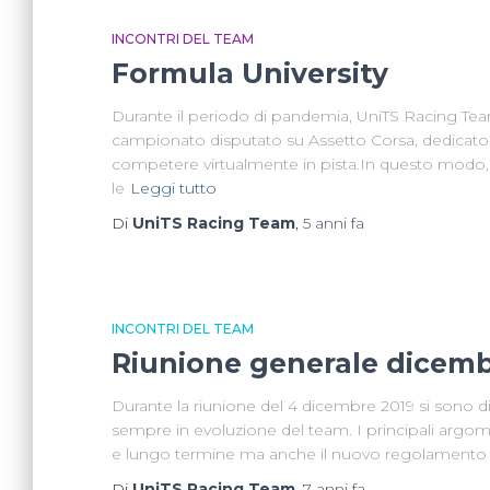
INCONTRI DEL TEAM
Formula University
Durante il periodo di pandemia, UniTS Racing Team
campionato disputato su Assetto Corsa, dedicato a 
competere virtualmente in pista.In questo modo, 
le
Leggi tutto
Di
UniTS Racing Team
,
5 anni
fa
INCONTRI DEL TEAM
Riunione generale dicem
Durante la riunione del 4 dicembre 2019 si sono dis
sempre in evoluzione del team. I principali argome
e lungo termine ma anche il nuovo regolamento 
Di
UniTS Racing Team
,
7 anni
fa