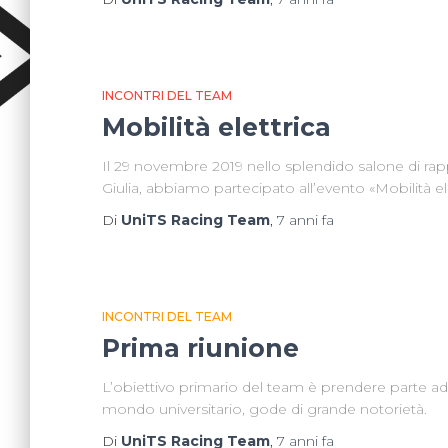
INCONTRI DEL TEAM
Mobilità elettrica
Il 29 novembre 2019 nello splendido salone di rap
Giulia, abbiamo partecipato all’evento «Mobilità ele
Di
UniTS Racing Team
,
7 anni
fa
INCONTRI DEL TEAM
Prima riunione
L’obiettivo primario del team è prendere parte ad
mondo universitario, gode di grande notorietà.
Di
UniTS Racing Team
,
7 anni
fa