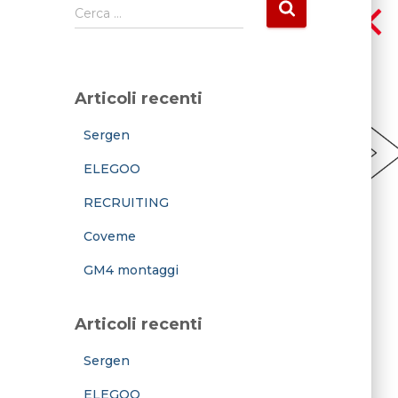
R
Cerca …
i
c
e
r
Articoli recenti
c
a
Sergen
p
e
ELEGOO
r
:
RECRUITING
Coveme
GM4 montaggi
Articoli recenti
Sergen
ELEGOO