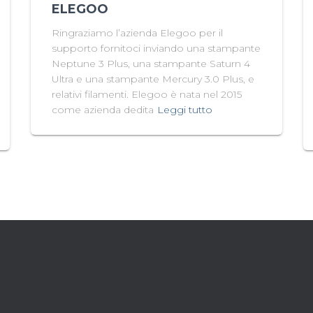
ELEGOO
Ringraziamo l’azienda Elegoo per il
supporto fornitoci inviando una stampante
Neptune 3 Plus, una stampante Saturn 4
Ultra e una stampante Mercury 3.0 Plus, e
relativi filamenti. Elegoo è nata nel 2015
come azienda dedita
Leggi tutto