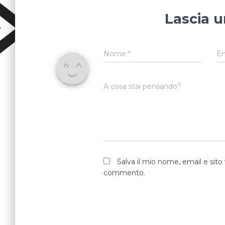
Lascia 
Nome
*
E
A cosa stai pensando?
Salva il mio nome, email e sit
commento.