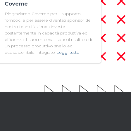
Coveme
Ringraziamo Coveme per il supporto
fornitoci e per essere diventati sponsor del
nostro team.L’azienda investe
costantemente in capacità produttiva ed
efficienza. I suoi materiali sono il risultato di
un processo produttivo snello ed
ecosostenibile, integrato
Leggi tutto