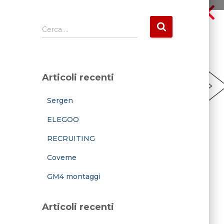
R
Cerca …
i
c
e
r
Articoli recenti
c
a
Sergen
p
e
ELEGOO
r
:
RECRUITING
Coveme
GM4 montaggi
Articoli recenti