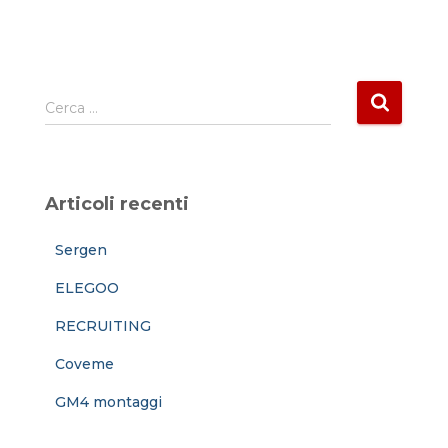
R
Cerca …
i
c
e
r
Articoli recenti
c
a
Sergen
p
e
ELEGOO
r
:
RECRUITING
Coveme
GM4 montaggi