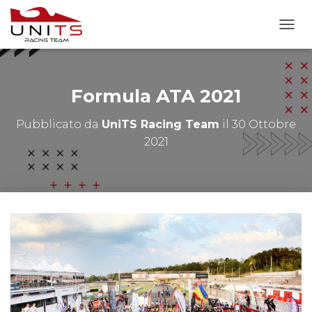
N
A
V
I
G
Formula ATA 2021
A
Z
Pubblicato da
UniTS Racing Team
il
30 Ottobre
I
2021
O
N
E
T
O
G
G
L
E